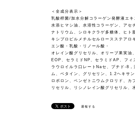
＜全成分表示＞
乳酸桿菌/加水分解コラーゲン発酵液エキス
水添ヒマシ油、水溶性コラーゲン、アセ
ナトリウム、シロキクラゲ多糖体、ヒト
キシプロピルメチルセルロースステアロ
エン酸・乳酸・リノール酸・
オレイン酸グリセリル、オリーブ果実油、
EOP、セラミドNP、セラミドAP、フ
ラウロイルラ口レートNaセ、プチド-8
ム、ベタイン、グリセリン、1.2ヘキサ
ロボロン、ベンゼトニウムクロリド、カ
リセリル、リシノレイン酸グリセリル、水
通報する