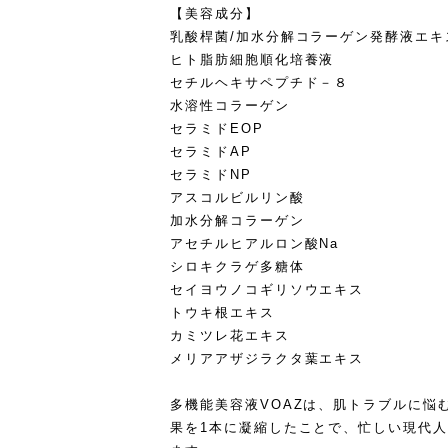
【美容成分】
乳酸桿菌/加水分解コラーゲン発酵液エキ
ヒト脂肪細胞順化培養液
セチルヘキサペプチド－８
水溶性コラーゲン
セラミドEOP
セラミドAP
セラミドNP
アスコルビルリン酸
加水分解コラーゲン
アセチルヒアルロン酸Na
シロキクラゲ多糖体
セイヨウノコギリソウエキス
トウキ根エキス
カミツレ花エキス
メリアアザジラクタ葉エキス
多機能美容液VOAZは、肌トラブルに悩
果を1本に凝縮したことで、忙しい現代