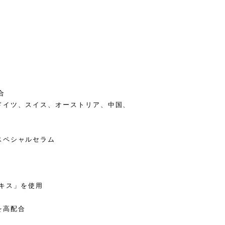
合
ドイツ、スイス、オーストリア、中国、
スペシャルセラム
キス」を使用​
を高配合