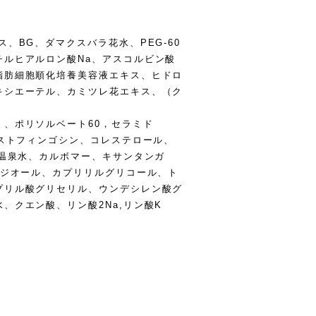
、BG、ダマクスバラ花水、PEG-60
チルヒアルロン酸Na、アスコルビン酸
脂肪細胞順化培養美容液エキス、ヒドロ
キシエーテル、カミツレ花エキス、（ク
、ポリソルベート60，セラミド
ィストフィンゴシン、コレステロール、
，温泉水、カルボマー、キサンタンガ
ンジオール、カプリリルグリコール、ト
プリル酸グリセリル、ウンデシレン酸グ
、クエン酸、リン酸2Na,リン酸K