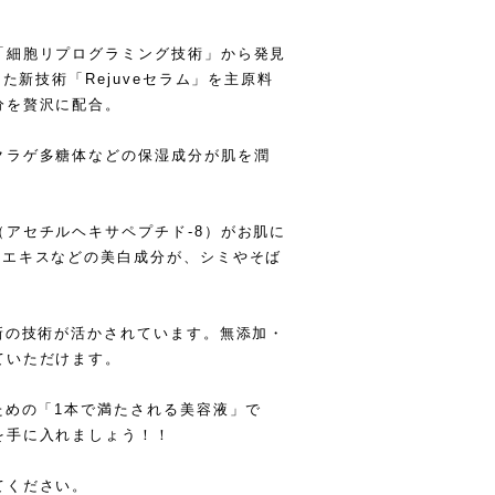
「細胞リプログラミング技術」から発見
た新技術「Rejuveセラム」を主原料
分を贅沢に配合。
クラゲ多糖体などの保湿成分が肌を潤
アセチルヘキサペプチド-8）がお肌に
根エキスなどの美白成分が、シミやそば
新の技術が活かされています。無添加・
ていただけます。
ための「1本で満たされる美容液」で
を手に入れましょう！！
てください。