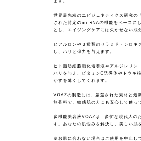
ます。
世界最先端のエピジェネティクス研究の
された特定のmi-RNAの機能をベースにし
とし、エイジングケアには欠かせない成
ヒアルロンや３種類のセラミド・シロキ
し、ハリと弾力を与えます。
ヒト脂肪細胞順化培養液やアルジレリン（
ハリを与え、ビタミンC誘導体やトウキ
かすを薄くしてくれます。
VOAZの製造には、厳選された素材と最
無香料で、敏感肌の方にも安心して使っ
多機能美容液VOAZは、多忙な現代人の
す。あなたの肌悩みを解決し、美しい肌
※お肌に合わない場合はご使用を中止し