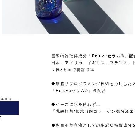
国際特許取得成分「Rejuveセラム®」配
日本、アメリカ、イギリス、フランス、
世界8カ国で特許取得
◆細胞リプログラミング技術を応用した
「Rejuveセラム®」高配合
lable
◆ベースに水を使わず…
「乳酸桿菌/加水分解コラーゲン発酵液エ
け
◆多目的美容液としての多彩な特徴成分