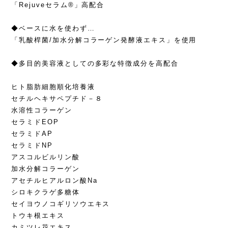
「Rejuveセラム®」高配合
◆ベースに水を使わず…
「乳酸桿菌/加水分解コラーゲン発酵液エキス」を使用​
◆多目的美容液としての多彩な特徴成分を高配合
ヒト脂肪細胞順化培養液
セチルヘキサペプチド－８
水溶性コラーゲン
セラミドEOP
セラミドAP
セラミドNP
アスコルビルリン酸
加水分解コラーゲン
アセチルヒアルロン酸Na
シロキクラゲ多糖体
セイヨウノコギリソウエキス
トウキ根エキス
カミツレ花エキス