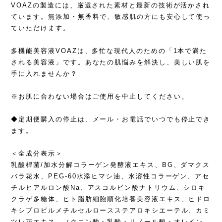
VOAZの製造には、厳選された素材と最新の技術が活かされ
ています。無添加・無香料で、敏感肌の方にも安心して使っ
ていただけます。
多機能美容液VOAZは、多忙な現代人のための「1本で満た
される美容液」です。あなたの肌悩みを解決し、美しい肌を
手に入れませんか？
※お肌に合わない場合はご使用を中止してください。
◆定期便購入の停止は、メール・お電話でいつでも停止でき
ます。
＜全成分表示＞
乳酸桿菌/加水分解コラーゲン発酵液エキス、BG、ダマクス
バラ花水、PEG-60水添ヒマシ油、水溶性コラーゲン、アセ
チルヒアルロン酸Na、アスコルビン酸ナトリウム、シロキ
クラゲ多糖体、ヒト脂肪細胞順化培養美容液エキス、ヒドロ
キシプロピルメチルセルロースステアロキシエーテル、カミ
ツレ花エキス、（クエン酸・乳酸・リノール酸・オレイン