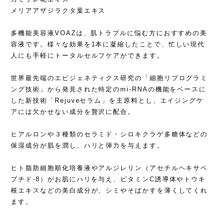
メリアアザジラクタ葉エキス
多機能美容液VOAZは、肌トラブルに悩む方におすすめの美
容液です。様々な効果を1本に凝縮したことで、忙しい現代
人にも手軽にトータルセルフケアができます。
世界最先端のエピジェネティクス研究の「細胞リプログラミ
ング技術」から発見された特定のmi-RNAの機能をベースに
した新技術「Rejuveセラム」を主原料とし、エイジングケ
アには欠かせない成分を贅沢に配合。
ヒアルロンや３種類のセラミド・シロキクラゲ多糖体などの
保湿成分が肌を潤し、ハリと弾力を与えます。
ヒト脂肪細胞順化培養液やアルジレリン（アセチルヘキサペ
プチド-8）がお肌にハリを与え、ビタミンC誘導体やトウキ
根エキスなどの美白成分が、シミやそばかすを薄くしてくれ
ます。